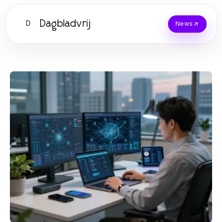
Dagbladvrij
D
News